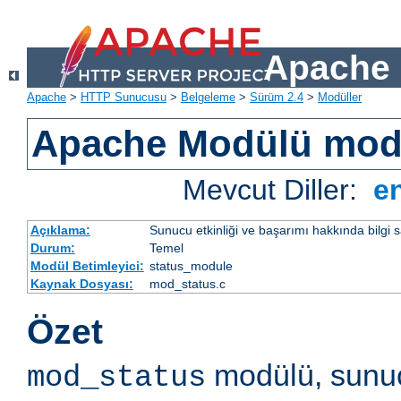
Apache 
Apache
>
HTTP Sunucusu
>
Belgeleme
>
Sürüm 2.4
>
Modüller
Apache Modülü mod
Mevcut Diller:
e
Açıklama:
Sunucu etkinliği ve başarımı hakkında bilgi s
Durum:
Temel
Modül Betimleyici:
status_module
Kaynak Dosyası:
mod_status.c
Özet
modülü, sunuc
mod_status