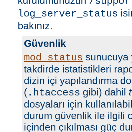
kurulumunuzun
/suppor
isi
log_server_status
bakınız.
Güvenlik
sunucuya y
mod_status
takdirde istatistikleri r
dizin içi yapılandırma do
(
gibi) dahil
.htaccess
dosyaları için kullanılabil
durum güvenlik ile ilgili 
içinden çıkılması güç du