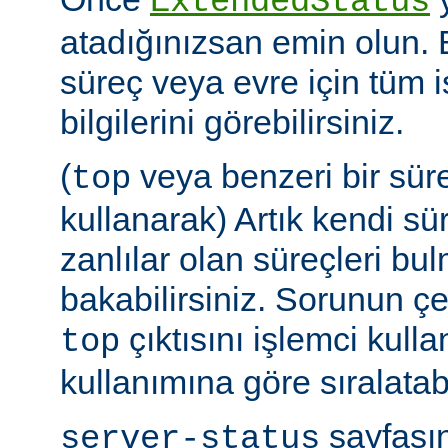
ExtendedStatus
atadığınızsan emin olun.
süreç veya evre için tüm i
bilgilerini görebilirsiniz.
(
veya benzeri bir sür
top
kullanarak) Artık kendi sü
zanlılar olan süreçleri bul
bakabilirsiniz. Sorunun çe
çıktısını işlemci kull
top
kullanımına göre sıralatabi
sayfasın
server-status