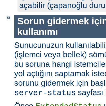
açabilir (çapanoğlu dur
Sorun gidermek için
kullanımı
Sunucunuzun kullanılabili
(işlemci veya bellek) söm
bu soruna hangi istemciler
yol açtığını saptamak ist
sorunu gidermek için başl
sayfası k
server-status
Önce
y