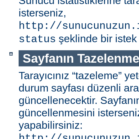
Sunucu istatistiklerine ta
isterseniz,
http://sunucunuzun.
şeklinde bir istek 
status
Sayfanın Tazelenme
Tarayıcınız “tazeleme” ye
durum sayfası düzenli aral
güncellenecektir. Sayfanı
güncellenmesini isterseniz
yapabilirsiniz:
http://sunucunuzun.