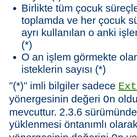
Birlikte tüm çocuk süreçl
toplamda ve her çocuk sü
ayrı kullanılan o anki iş
(*)
O an işlem görmekte olan
isteklerin sayısı (*)
"(*)" imli bilgiler sadece
Ext
yönergesinin değeri
oldu
On
mevcuttur. 2.3.6 sürümünd
yüklenmesi öntanımlı olara