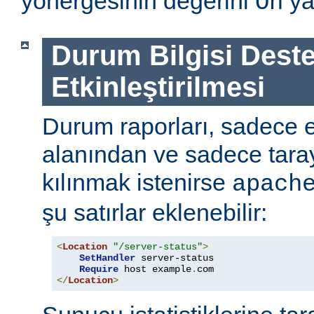
yönergesinin değerini
ya
On
Durum Bilgisi Deste
Etkinleştirilmesi
Durum raporları, sadece
alanından ve sadece tarayı
kılınmak istenirse
apach
şu satırlar eklenebilir:
<
Location
"/server-status"
>
SetHandler
 server-status

Require
 host example
.
</
Location
>