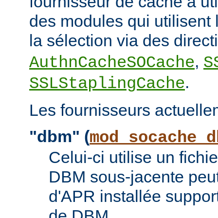
fournisseur de cache à uti
des modules qui utilisent l
la sélection via des direc
,
AuthnCacheSOCache
S
.
SSLStaplingCache
Les fournisseurs actuelle
"dbm" (
mod_socache_d
Celui-ci utilise un fic
DBM sous-jacente peut 
d'APR installée suppor
de DBM.